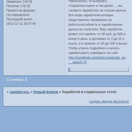
«Вконтакте», «Facebook»,
Уважение:
[+0/-0]
«Одноклассники» и так далее…, вы
Позитив:
[+0/-0]
сможете заработать не плохие деньги.
Провел на форуме:
Не определено
Все виды заработков которые
Последний визит:
представлены проверены на
2012-12-11 20:37:45
работоспособность и заработанные
деньги вы получите. Ваш заработок
может составлять: от 50 руб. до 500 и
выше в день, в долларах от 2 до 10 и
выше, и в гривнах от 20 до 100 и выше.
Чтобы узнать подробнее и начать
зарабатывать перейдите на сайт:
http://zara8otok.net/index/zarabotok_na
… tjakh/0-70
0
Страница:
1
»
заработать
»
Новый форум
»
Заработок в социальных сетях
создать форум бесплатно